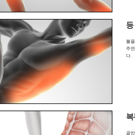
등
볼을
주면
다.
복
골반