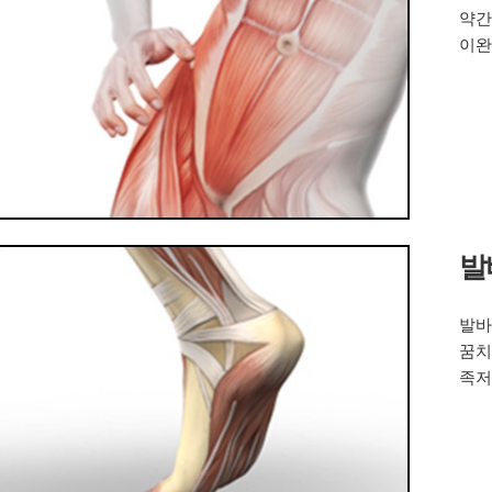
약간
이완
발
발바
꿈치
족저