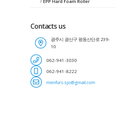
EPP Hard Foam Roller
Contacts us
광주시 광산구 평동산단로 239-
10
062-941-3030
062-941-8222
menfurs.sjo@gmail.com