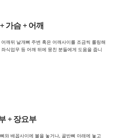
 + 가슴 + 어깨
 어깨뒤 날개뼈 주변 혹은 어깨사이를 조금씩 롤링해
 좌식업무 등 어깨 뒤에 뭉친 분들에게 도움을 줍니
부 + 장요부
뼈와 배꼽사이에 볼을 놓거나, 골반뼈 아래에 놓고