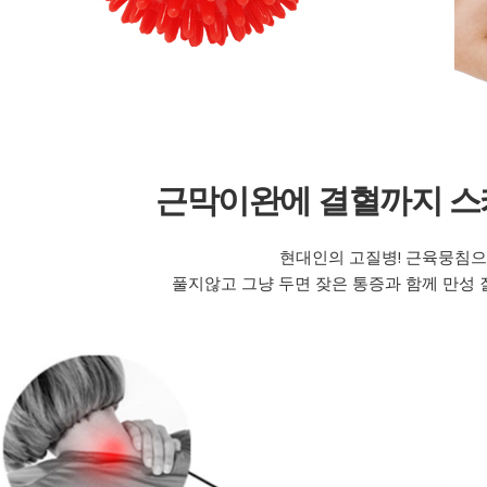
근막이완에 결혈까지 스
현대인의 고질병! 근육뭉침으
풀지않고 그냥 두면 잦은 통증과 함께 만성