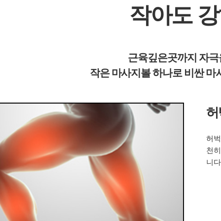
작아도 
근육깊은곳까지 자극을
작은 마사지볼 하나로 비싼 마
허
허벅
천히
니다