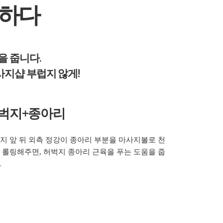
강하다
 줍니다.
사지샵 부럽지 않게!
벅지+종아리
지 앞 뒤 외측 정강이 종아리 부분을 마사지볼로 천
 롤링해주면, 허벅지 종아리 근육을 푸는 도움을 줍
.