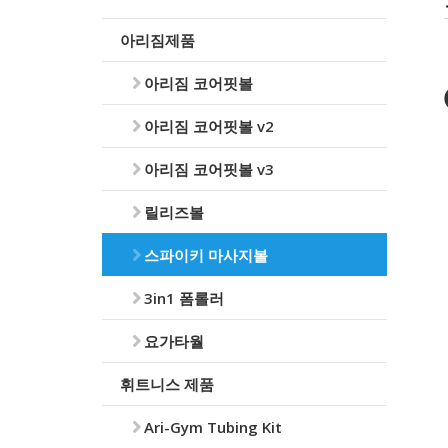
아리짐제품
아리짐 코어핏볼
아리짐 코어핏볼 v2
아리짐 코어핏볼 v3
릴리즈볼
스파이키 마사지볼
3in1 폼롤러
요가타월
휘트니스 제품
Ari-Gym Tubing Kit